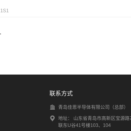
1S1
1
联系方式
青岛佳恩半导体有限公司（总部）
地址：
山东省青岛市高新区宝源路7
联东U谷41号楼103、104