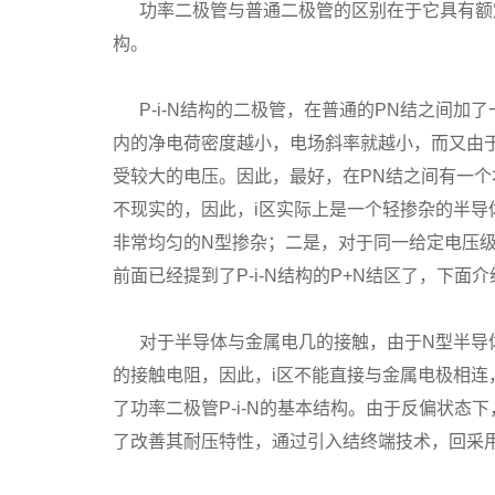
功率二极管与普通二极管的区别在于它具有额定工
构。
P-i-N结构的二极管，在普通的PN结之间加
内的净电荷密度越小，电场斜率就越小，而又由
受较大的电压。因此，最好，在PN结之间有一个
不现实的，因此，i区实际上是一个轻掺杂的半导
非常均匀的N型掺杂；二是，对于同一给定电压级
前面已经提到了P-i-N结构的P+N结区了，下面
对于半导体与金属电几的接触，由于N型半导体不
的接触电阻，因此，i区不能直接与金属电极相连
了功率二极管P-i-N的基本结构。由于反偏状态
了改善其耐压特性，通过引入结终端技术，回采