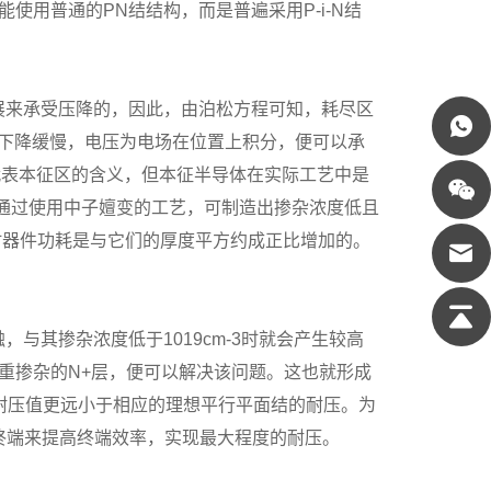
用普通的PN结结构，而是普遍采用P-i-N结
扩展来承受压降的，因此，由泊松方程可知，耗尽区
下降缓慢，电压为电场在位置上积分，便可以承
代表本征区的含义，但本征半导体在实际工艺中是
，通过使用中子嬗变的工艺，可制造出掺杂浓度低且
时器件功耗是与它们的厚度平方约成正比增加的。
其掺杂浓度低于1019cm-3时就会产生较高
重掺杂的N+层，便可以解决该问题。这也就形成
常其耐压值更远小于相应的理想平行平面结的耐压。为
终端来提高终端效率，实现最大程度的耐压。