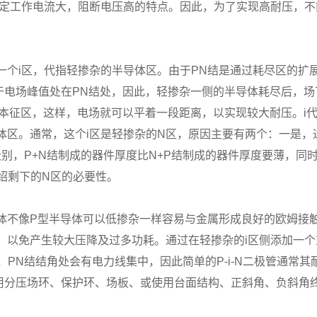
作电流大，阻断电压高的特点。因此，为了实现高耐压，不能使
了一个i区，代指轻掺杂的半导体区。由于PN结是通过耗尽区的
于电场峰值处在PN结处，因此，轻掺杂一侧的半导体耗尽后，场
本征区，这样，电场就可以平着一段距离，以实现较大耐压。i
体区。通常，这个i区是轻掺杂的N区，原因主要有两个：一是
别，P+N结制成的器件厚度比N+P结制成的器件厚度要薄，同
介绍剩下的N区的必要性。
像P型半导体可以低掺杂一样容易与金属形成良好的欧姆接触，与
，以免产生较大压降及过多功耗。通过在轻掺杂的i区侧添加一个
下，PN结结角处会有电力线集中，因此简单的P-i-N二极管通
用分压场环、保护环、场板、或使用台面结构、正斜角、负斜角