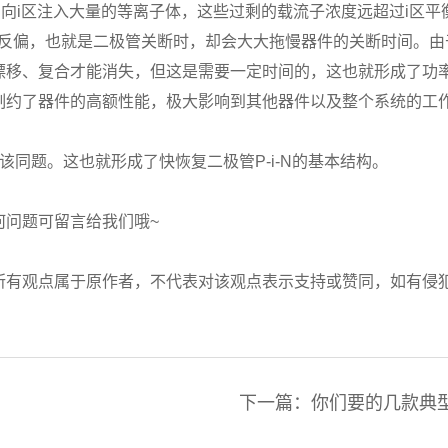
向i区注入大量的等离子体，这些过剩的载流子浓度远超过i区平
反偏，也就是二极管关断时，却会大大拖慢器件的关断时间。由
漂移、复合才能消失，但这是需要一定时间的，这也就形成了功
制约了器件的高额性能，极大影响到其他器件以及整个系统的工
该同题。这也就形成了快恢复二极管P-i-N的基本结构。
何问题可留言给我们哦~
，所有观点属于原作者，不代表对该观点表示支持或赞同，如有
用
下一篇：你们要的几款典