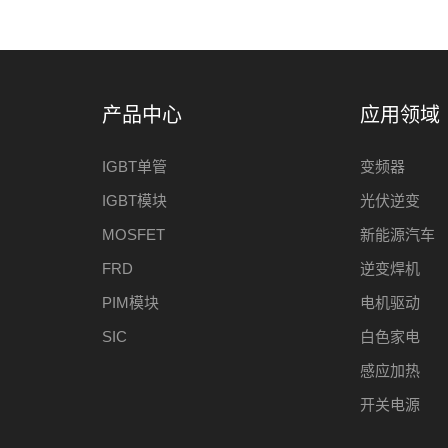
产品中心
应用领域
IGBT单管
变频器
IGBT模块
光伏逆变
MOSFET
新能源汽车
FRD
逆变焊机
PIM模块
电机驱动
SIC
白色家电
感应加热
开关电源