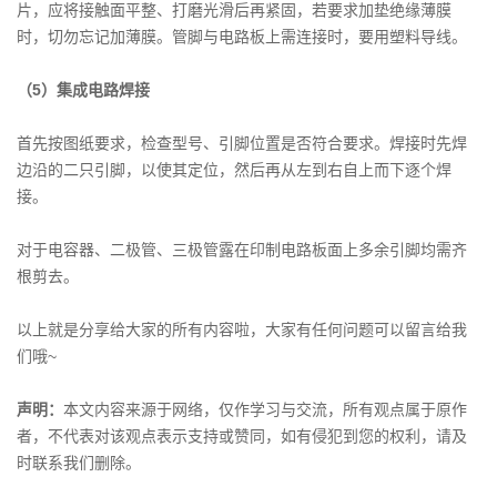
片，应将接触面平整、打磨光滑后再紧固，若要求加垫绝缘薄膜
时，切勿忘记加薄膜。管脚与电路板上需连接时，要用塑料导线。
（5）集成电路焊接
首先按图纸要求，检查型号、引脚位置是否符合要求。焊接时先焊
边沿的二只引脚，以使其定位，然后再从左到右自上而下逐个焊
接。
对于电容器、二极管、三极管露在印制电路板面上多余引脚均需齐
根剪去。
以上就是分享给大家的所有内容啦，大家有任何问题可以留言给我
们哦~
声明：
本文内容来源于网络，仅作学习与交流，所有观点属于原作
者，不代表对该观点表示支持或赞同，如有侵犯到您的权利，请及
时联系我们删除。