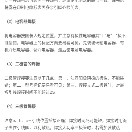
同一种规格后再装另一种规格，尽量使电阻器的高低一致。焊完后
将露在印制电路板表面多余引脚齐根剪去。
（2）电容器焊接
将电容器按图装人规定位置，并注意有极性电容器其“＋”与“－”极不
能接错，电容器上的标记方向要易看可见。先装玻璃釉电容器、有
机介质电容器、瓷介电容器，最后装电解电容器。
（3）二极管的焊接
二极管焊接要注意以下几点：第一，注意阳极阴极的极性，不能装
错；第二，型号标记要易看可见；第三，焊接立式二极管时，对最
短引线焊接时间不能超过2S。
（4）三极管焊接
注意e、b、c三引线位置插接正确；焊接时间尽可能短，焊接时用镊
子夹住引线脚，以利散热。焊接大功率三极管时，若需加装散热