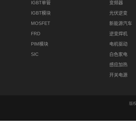
IGBT单管
变频器
IGBT模块
光伏逆变
MOSFET
新能源汽车
FRD
逆变焊机
PIM模块
电机驱动
SIC
白色家电
感应加热
开关电源
版权