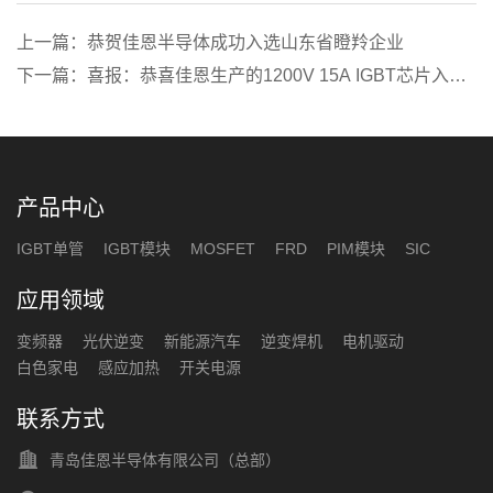
上一篇：恭贺佳恩半导体成功入选山东省瞪羚企业
下一篇：喜报：恭喜佳恩生产的1200V 15A IGBT芯片入选
2020年山东创新工业产品目录！
产品中心
IGBT单管
IGBT模块
MOSFET
FRD
PIM模块
SIC
应用领域
变频器
光伏逆变
新能源汽车
逆变焊机
电机驱动
白色家电
感应加热
开关电源
联系方式
青岛佳恩半导体有限公司（总部）